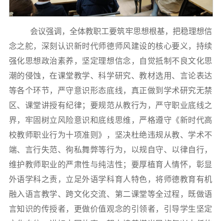
会议强调，全体教职工要筑牢思想根基，把稳理想信
念之舵，深刻认识新时代师德师风建设的核心要义，持续
强化思想政治素养，坚定理想信念，自觉抵制不良文化思
潮的侵蚀，在课堂教学、科学研究、教材选用、言论表达
等各个环节，严守意识形态底线，真正做到学术研究无禁
区、课堂讲授有纪律；要规范从教行为，严守职业底线之
界，牢固树立风险意识和底线思维，严格遵守《新时代高
校教师职业行为十项准则》，坚决杜绝违规从教、学术不
端、言行失范、徇私舞弊等行为，以规自守、以律自行，
维护教师职业的严肃性与纯洁性；要厚植育人情怀，彰显
外语学科之责，立足外语学科育人特色，将师德教育有机
融入语言教学、跨文化交流、第二课堂等全过程，既做语
言知识的传授者，更做价值观念的引领者，引导学生坚定