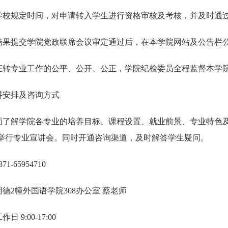
学校规定时间，对申请转入学生进行资格审核及考核，并及时通
结果提交
学院
党政联席会议审定通过后
，
在
本
学院
网站
及
公告栏
证转专业工作的公平、公开、公正，学院
纪检委员
全程监督
本学
讲安排及咨询方式
面了解学院各专业的培养目标、课程设置、就业前景、专业特色
教室举行专业宣讲会。同时开通咨询渠道，及时解答学生疑问。
871-65954710
明德
2幢外国语学院308办公室 蔡老师
工作日
9:00-17:00