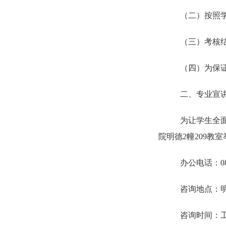
（
二
）
按照
（
三
）
考核
（
四
）
为保
二、专业宣
为让学生全
院明德2幢209
办公电话：
0
咨询地点：
咨询时间：