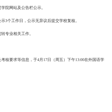
过
学院
网站
及
公告栏公示
。
公示
3
个
工作日
，公示无异议后提交学校复核。
院
转专业
相关
工作
。
及考核要求等信息，于
4月17日（周五）下午13:00在外国语学