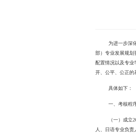
为进一步深
部
）
专业发展规
划
配置情况
以及专业
开、公平、公正
的
具体如下：
一、考核程
（
一
）
成立
人、日语专业负责