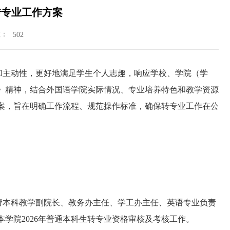
转专业工作方案
数：
502
和主动性，更好地满足学生个人志趣，响应学校、学院
（
学
知》精神，结合
外国语学院
实际
情况
、专业培养特色
和
教学资源
案
，旨在明确工作流程、规范操作标准，确保转专业工作
在
公
管本科教学副院长、教务办主任、学工办主任、英语专业负责
本学院
2026
年
普通本科生
转专业
资格审核及
考核工作。