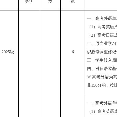
学生
数
数
一、高考外语单
（
1）高考英语成
（
2）高考日语成
二、原专业学习
2025级
6
识必修课重修记
三、学生转入后
四、对日语零基
※ 高考外语为
非150分的，按
一、高考外语单
（
1）高考英语成