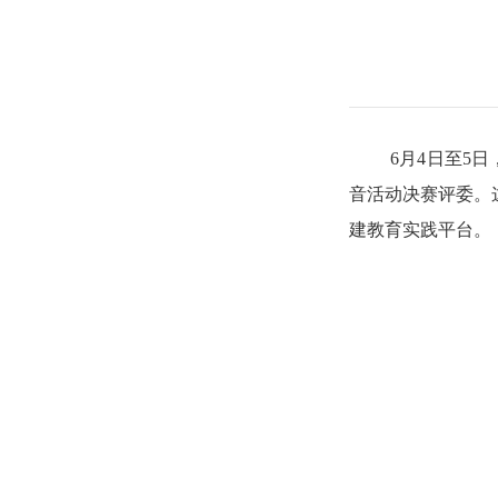
6
月
4
日至
5
日
音活动决赛评委。
建教育实践平台。