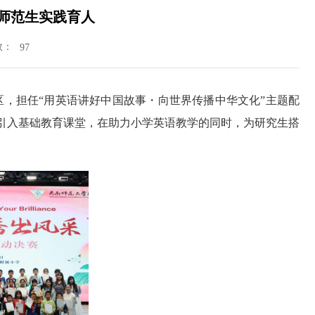
师范生实践育人
数：
97
区，担任
“
用英语讲好中国故事・向世界传播中华文化
”
主题配
引入基础教育课堂，在助力小学英语教学的同时，为研究生搭