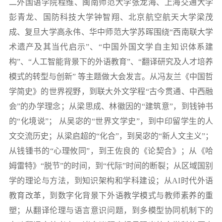
二外国语学院
程维、闽南师范大学张龙海、上海交通大学
彭青龙、国防科技大学钟智翔、北京航空航天大学梁茂
成、复旦大学高永伟、华中师范大学苏晖围绕“西南联大学
术遗产及其当代启示”、“中国外国文学自主知识体系建
构”、“人工智能背景下的外语教育”、“翻译研究及人才培养
模式的转型与创新” 等主题做大会发言。从冯友兰《中国哲
学简史》的世界视野，到联大外文学程“古今贯通、中西融
会”的办学理念；从梁思成、林徽因的“建筑意”，到钱钟书
的“化境说”； 从吴宓的“世界文学史”，到中印留学生的人
文交流历史；从梁启超的“化合”，到吴宓的“新人文主义”；
从钱锺书的“心理攸同”，到王佐良的《论契合》；从《哈
姆雷特》“脱节”的时间，到“代际”时间的断裂；从区域国别
学的理论与方法，到知识架构和学科建设；从AI时代外语
教育改革，到数字化背景下外语教学模式与教师素养的重
塑；从翻译伦理与语言意识问题，到多模型协同机制下的