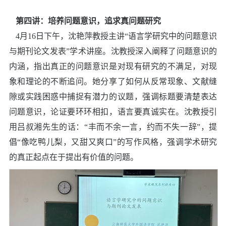
第四讲：
培养问题意识，追求真问题研究
4
月
16
日下午，沈艳萍教授主讲
“
语言学研究中的问题意识
与期刊论文发表
”学术讲座
。沈教授深入阐释了问题意识的
内涵，指出真正的问题意识是对现有研究的不满足，对现
象和理论的不断追问。她分享了如何从反常现象、文献缝
隙或实践困惑中捕捉有潜力的议题，强调标题要清楚表达
问题意识，论证要环环相扣，语言要真诚实在。沈教授引
用吕叔湘先生的话：
“
丰而不余一言，约而不失一辞
”
，提
倡
“
像吃鸭儿梨，又甜又爽口
”
的写作风格，强调学术研究
的真正起点在于提出有价值的问题。