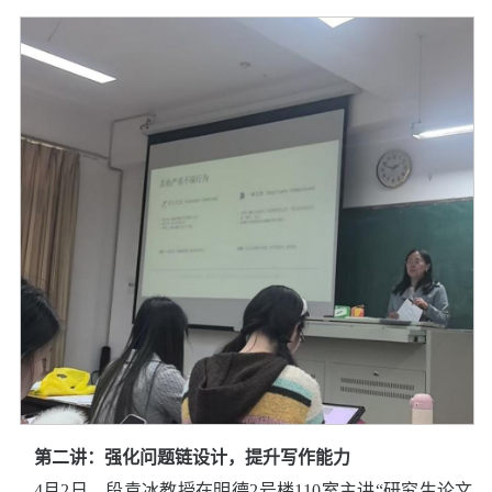
第二讲：
强化问题链设计，提升写作能力
4
月
2
日，段袁冰教授在明德
2
号楼
110
室主讲
“
研究生论文