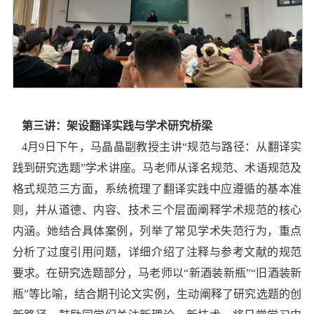
第三讲：
架设翻译实践与学术研究桥梁
4
月
9
日下午，马晶晶副教授主讲
“
规范与路径：从翻译实
践到研究选题
”
学术讲座。马老师从译名规范、术语规范及
格式规范三方面，系统梳理了翻译实践中应遵循的基本准
则，并从道德、内容、技术三个层面阐释学术规范的核心
内涵。她结合具体案例，列举了常见学术失范行为，重点
分析了过度引用问题，详细介绍了注释与参考文献的规范
要求。在研究选题部分，马老师以
“
新酒装新瓶
”“
旧酒装新
瓶
”
等比喻，结合期刊论文实例，生动阐释了研究选题的创