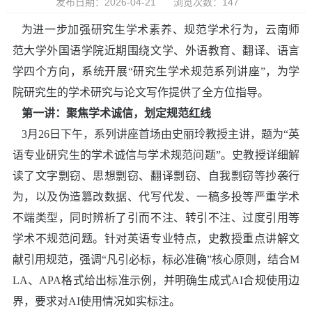
发布日期：2026-04-21
浏览次数：
147
为进一步加强研究生学术素养、规范学术行为，云南师
范大学外国语学院近期围绕文学、外语教育、翻译、语言
学四个方向，系统开展
“
研究生学术规范系列讲座
”
，为学
院研究生的学术研究与论文写作提供了全方位指导。
第一讲：
聚焦学术诚信，划定规范红线
3
月
26
日下午，系列讲座首场由史丽玲教授主讲
，
题为
“
英
语专业研究生的学术诚信与学术规范问题
”
。史教授详细解
读了文字剽窃、思想剽窃、翻译剽窃、自我剽窃等抄袭行
为，以及伪造篡改数据、代写代发、一稿多投等严重学术
不端类型，同时辨析了引而不注、转引不注、过度引用等
学术不规范问题。针对英语专业特点，史教授重点讲解文
献引用规范，强调
“
凡引必标，标必准确
”
核心原则，结合
M
LA
、
APA
格式给出标准示例，并明确生成式
AI
合规使用边
界，要求对
AI
使用情况如实标注。